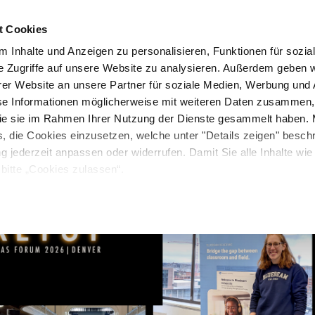
t Cookies
Unternehmen
News & Media
Investor Relations
 Inhalte und Anzeigen zu personalisieren, Funktionen für sozia
e Zugriffe auf unsere Website zu analysieren. Außerdem geben w
er Website an unsere Partner für soziale Medien, Werbung und 
se Informationen möglicherweise mit weiteren Daten zusammen, 
 die sie im Rahmen Ihrer Nutzung der Dienste gesammelt haben. 
s, die Cookies einzusetzen, welche unter "Details zeigen" besch
ng jederzeit anpassen oder widerrufen. Damit Sie alle Inhalte wi
bitte „Cookies zulassen“.