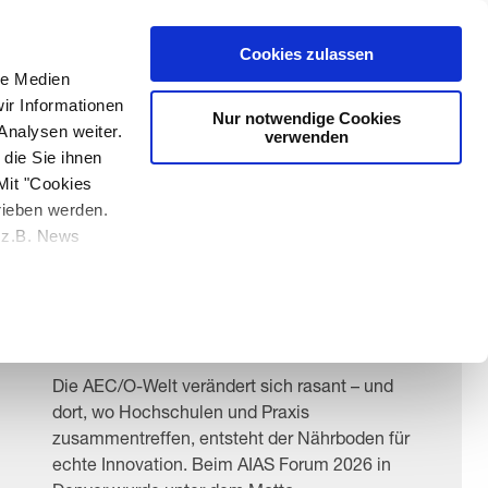
Media & Entertainment
Cookies zulassen
le Medien
ir Informationen
Nur notwendige Cookies
Analysen weiter.
verwenden
Vom Campus zum
die Sie ihnen
Mit "Cookies
Projekt: Wo digitale
rieben werden.
Werkzeuge den Weg in
e z.B. News
die Praxis ebnen
Die AEC/O-Welt verändert sich rasant – und
dort, wo Hochschulen und Praxis
zusammentreffen, entsteht der Nährboden für
echte Innovation. Beim AIAS Forum 2026 in