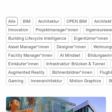
Alle
BIM
Architektur
OPEN BIM
Architekt
Innovation
Projektmanager*innen
Ingenieurswe
Building Lifecycle Intelligence
Eigentümer*innen
Asset Manager*innen
Designer*innen
Wohnung
Facility Manager*innen
AI Mindset
Bildungsein
Einkäufer*innen
Infrastruktur: Brücken & Tunnel
Augmented Reality
Bühnenbildner*innen
Flugh
Gaming
Innenarchitektur
Motion Graphics
S