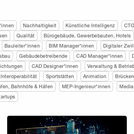
*innen
Nachhaltigkeit
Künstliche Intelligenz
CT
sen
Qualität
Bürogebäude, Gewerbebauten, Hotels
Bauleiter*innen
BIM Manager*innen
Digitaler Zwil
sbau
Gebäudebetreibende
CAD Manager*innen
richtungen
CAD Designer*innen
Verwaltung & Betrie
Interoperabilität
Sportstätten
Animation
Brücken
äfen, Bahnhöfe & Häfen
MEP-Ingenieur*innen
Media
tartups