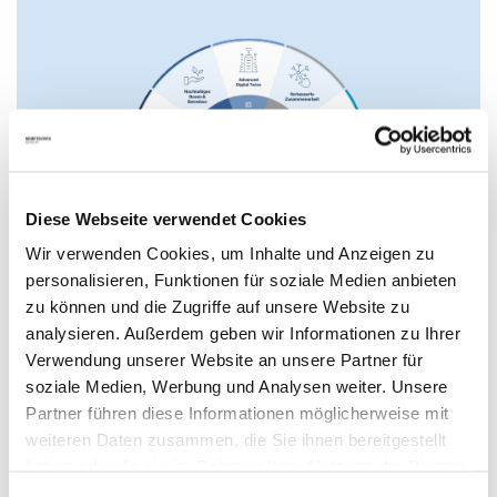
Diese Webseite verwendet Cookies
Wir verwenden Cookies, um Inhalte und Anzeigen zu
Die 5 wichtigsten Trends für die AEC/O-Industrie im
personalisieren, Funktionen für soziale Medien anbieten
Jahr 2024
zu können und die Zugriffe auf unsere Website zu
analysieren. Außerdem geben wir Informationen zu Ihrer
Wir werfen einen Blick in die nahe Zukunft des Bauens und
Verwendung unserer Website an unsere Partner für
Planens und zeigen auf, wie KI, nachhaltige Praktiken,
digitale Zwillinge und modernste Technologien die Branche
soziale Medien, Werbung und Analysen weiter. Unsere
im Jahr 2024 revolutionieren werden.
Partner führen diese Informationen möglicherweise mit
weiteren Daten zusammen, die Sie ihnen bereitgestellt
Mehr lesen
haben oder die sie im Rahmen Ihrer Nutzung der Dienste
gesammelt haben. Mit "Cookies zulassen" erlauben Sie