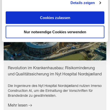
Details zeigen
uns, die Cookies einzusetzen, welche unter "Details
zeigen" beschrieben werden. Sie können Ihre Einwilligung
jederzeit anpassen oder widerrufen. Damit Sie alle Inhalte
Cookies zulassen
wie z.B. News sehen können, wählen Sie bitte „Cookies
zulassen“.
Nur notwendige Cookies verwenden
Revolution im Krankenhausbau: Risikominderung
und Qualitätssicherung im Nyt Hospital Nordsjælland
Die Ingenieure des Nyt Hospital Nordsjælland nutzen Imerso
Construction AI, um die Einhaltung der Vorschriften für
Brandwände zu gewährleisten.
Mehr lesen