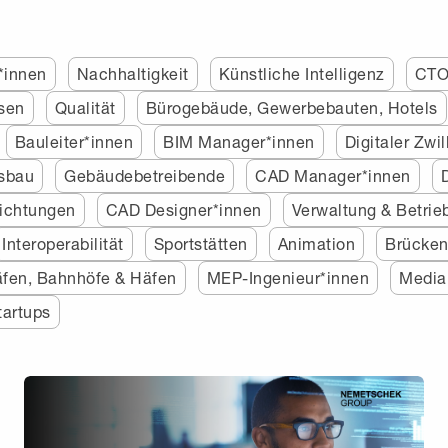
*innen
Nachhaltigkeit
Künstliche Intelligenz
CT
sen
Qualität
Bürogebäude, Gewerbebauten, Hotels
Bauleiter*innen
BIM Manager*innen
Digitaler Zwil
sbau
Gebäudebetreibende
CAD Manager*innen
richtungen
CAD Designer*innen
Verwaltung & Betrie
Interoperabilität
Sportstätten
Animation
Brücken
äfen, Bahnhöfe & Häfen
MEP-Ingenieur*innen
Media
tartups