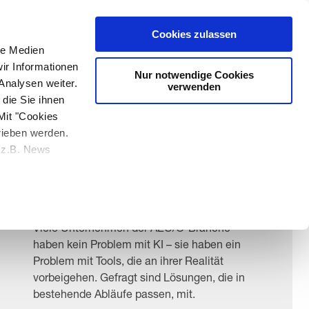
Media & Entertainment
Cookies zulassen
le Medien
ir Informationen
Nur notwendige Cookies
Analysen weiter.
verwenden
Wenn KI zum
die Sie ihnen
Mit "Cookies
Workflow passt – und
rieben werden.
nicht umgekehrt
e z.B. News
Viele Unternehmen der AEC/O-Branche
haben kein Problem mit KI – sie haben ein
Problem mit Tools, die an ihrer Realität
vorbeigehen. Gefragt sind Lösungen, die in
bestehende Abläufe passen, mit.