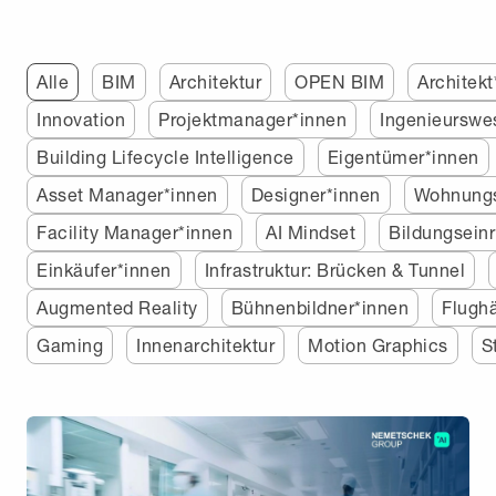
Alle
BIM
Architektur
OPEN BIM
Architekt
Innovation
Projektmanager*innen
Ingenieurswe
Building Lifecycle Intelligence
Eigentümer*innen
Asset Manager*innen
Designer*innen
Wohnung
Facility Manager*innen
AI Mindset
Bildungsein
Einkäufer*innen
Infrastruktur: Brücken & Tunnel
Augmented Reality
Bühnenbildner*innen
Flugh
Gaming
Innenarchitektur
Motion Graphics
S