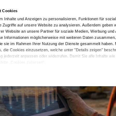
t Cookies
Unternehmen
News & Media
Investor Relations
 Inhalte und Anzeigen zu personalisieren, Funktionen für sozia
e Zugriffe auf unsere Website zu analysieren. Außerdem geben w
er Website an unsere Partner für soziale Medien, Werbung und 
se Informationen möglicherweise mit weiteren Daten zusammen, 
 die sie im Rahmen Ihrer Nutzung der Dienste gesammelt haben. 
s, die Cookies einzusetzen, welche unter "Details zeigen" besch
ng jederzeit anpassen oder widerrufen. Damit Sie alle Inhalte wi
bitte „Cookies zulassen“.