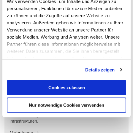
Wir verwenden Cookies, um Inhalte und Anzeigen zu
personalisieren, Funktionen für soziale Medien anbieten
zu können und die Zugriffe auf unsere Website zu
analysieren. Außerdem geben wir Informationen zu Ihrer
Verwendung unserer Website an unsere Partner für
soziale Medien, Werbung und Analysen weiter. Unsere
Partner führen diese Informationen möglicherweise mit
weiteren Daten zusammen, die Sie ihnen bereitgestellt
haben oder die sie im Rahmen Ihrer Nutzung der Dienste
gesammelt haben. Mit "Cookies zulassen" erlauben Sie
Details zeigen
uns, die Cookies einzusetzen, welche unter "Details
zeigen" beschrieben werden. Sie können Ihre Einwilligung
Interoperabilität: Der Motor für eine zukunftssichere
jederzeit anpassen oder widerrufen. Damit Sie alle Inhalte
Cookies zulassen
Bauindustrie?
wie z.B. News sehen können, wählen Sie bitte „Cookies
zulassen“.
Technologie verbessert die Produktivität und
Nur notwendige Cookies verwenden
Zusammenarbeit und verringert das Risiko bei der Planung,
der Ausführung und dem Betrieb von Gebäuden und
Infrastrukturen.
Mehr lesen