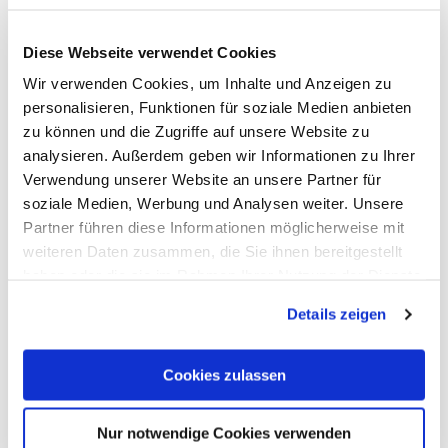
Verwaltung & Betrieb
Gesundheitswesen
Diese Webseite verwendet Cookies
Wir verwenden Cookies, um Inhalte und Anzeigen zu
Hochbauingenieur*innen
personalisieren, Funktionen für soziale Medien anbieten
zu können und die Zugriffe auf unsere Website zu
Einkäufer*innen
analysieren. Außerdem geben wir Informationen zu Ihrer
Verwendung unserer Website an unsere Partner für
Infrastruktur: Brücken & Tunnel
soziale Medien, Werbung und Analysen weiter. Unsere
Partner führen diese Informationen möglicherweise mit
Interoperabilität
Sportstätten
weiteren Daten zusammen, die Sie ihnen bereitgestellt
haben oder die sie im Rahmen Ihrer Nutzung der Dienste
Animation
gesammelt haben. Mit "Cookies zulassen" erlauben Sie
Details zeigen
uns, die Cookies einzusetzen, welche unter "Details
Brückenbauingenieur*innen
zeigen" beschrieben werden. Sie können Ihre Einwilligung
jederzeit anpassen oder widerrufen. Damit Sie alle Inhalte
Cookies zulassen
Vorfertigung
Augmented Reality
wie z.B. News sehen können, wählen Sie bitte „Cookies
zulassen“.
Nur notwendige Cookies verwenden
Bühnenbildner*innen