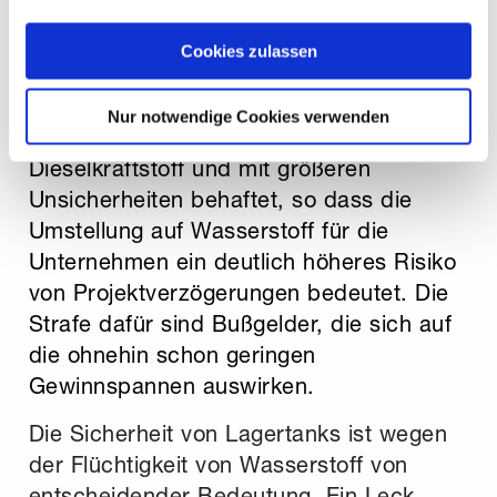
bis vier Wochen lang Strom liefert, reicht
zeigen" beschrieben werden. Sie können Ihre Einwilligung
die gleiche Grundfläche beim Wasserstoff
jederzeit anpassen oder widerrufen. Damit Sie alle Inhalte
Cookies zulassen
nur für zwei bis drei Tage. Außerdem ist
wie z.B. News sehen können, wählen Sie bitte „Cookies
zulassen“.
die Lieferkette für Wasserstoff weit
Nur notwendige Cookies verwenden
weniger ausgereift als die für
Dieselkraftstoff und mit größeren
Unsicherheiten behaftet, so dass die
Umstellung auf Wasserstoff für die
Unternehmen ein deutlich höheres Risiko
von Projektverzögerungen bedeutet. Die
Strafe dafür sind Bußgelder, die sich auf
die ohnehin schon geringen
Gewinnspannen auswirken.
Die Sicherheit von Lagertanks ist wegen
der Flüchtigkeit von Wasserstoff von
entscheidender Bedeutung. Ein Leck