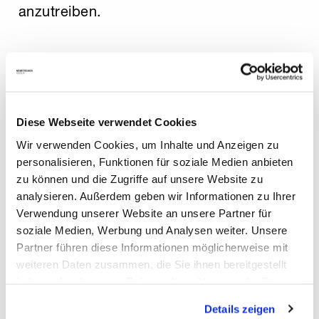
anzutreiben.
Die Infrastruktur der Tanks ist für die
Sicherheit von Wasserstoff und der
Wasserstoff-Brennstoffzellentechnologie
entscheidend. Erstausrüster müssen
Diese Webseite verwendet Cookies
Platz für Wasserstofftanks schaffen, da
Wir verwenden Cookies, um Inhalte und Anzeigen zu
diese sperriger sind als Tanks für
personalisieren, Funktionen für soziale Medien anbieten
Flüssigbenzin oder Dieselkraftstoff. Die
zu können und die Zugriffe auf unsere Website zu
analysieren. Außerdem geben wir Informationen zu Ihrer
viel größere Fläche, die für die
Verwendung unserer Website an unsere Partner für
Wasserstoffspeicherung erforderlich ist,
soziale Medien, Werbung und Analysen weiter. Unsere
stellt eine Herausforderung in Bezug auf
Partner führen diese Informationen möglicherweise mit
die Energiesicherheit dar.
weiteren Daten zusammen, die Sie ihnen bereitgestellt
haben oder die sie im Rahmen Ihrer Nutzung der Dienste
gesammelt haben. Mit "Cookies zulassen" erlauben Sie
Während ein 1.000-Liter-Dieseltank drei
Details zeigen
uns, die Cookies einzusetzen, welche unter "Details