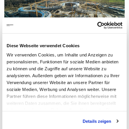
Diese Webseite verwendet Cookies
Wir verwenden Cookies, um Inhalte und Anzeigen zu
Revolution im Krankenhausbau: Risikominderung
personalisieren, Funktionen für soziale Medien anbieten
und Qualitätssicherung im Nyt Hospital Nordsjælland
zu können und die Zugriffe auf unsere Website zu
analysieren. Außerdem geben wir Informationen zu Ihrer
Die Ingenieure des Nyt Hospital Nordsjælland nutzen Imerso
Verwendung unserer Website an unsere Partner für
Construction AI, um die Einhaltung der Vorschriften für
soziale Medien, Werbung und Analysen weiter. Unsere
Brandwände zu gewährleisten.
Partner führen diese Informationen möglicherweise mit
Mehr lesen
weiteren Daten zusammen, die Sie ihnen bereitgestellt
haben oder die sie im Rahmen Ihrer Nutzung der Dienste
gesammelt haben. Mit "Cookies zulassen" erlauben Sie
Details zeigen
uns, die Cookies einzusetzen, welche unter "Details