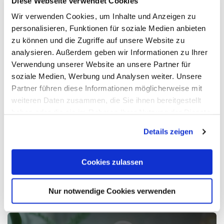
Diese Webseite verwendet Cookies
Wir verwenden Cookies, um Inhalte und Anzeigen zu
personalisieren, Funktionen für soziale Medien anbieten
zu können und die Zugriffe auf unsere Website zu
analysieren. Außerdem geben wir Informationen zu Ihrer
Verwendung unserer Website an unsere Partner für
soziale Medien, Werbung und Analysen weiter. Unsere
Partner führen diese Informationen möglicherweise mit
Think Big: Wie KI die AEC/O-Branche verändert
weiteren Daten zusammen, die Sie ihnen bereitgestellt
haben oder die sie im Rahmen Ihrer Nutzung der Dienste
gesammelt haben. Mit "Cookies zulassen" erlauben Sie
Details zeigen
In diesem Blogartikel geht es darum, wie Künstliche
uns, die Cookies einzusetzen, welche unter "Details
Intelligenz die Planung vereinfacht, die Sicherheit im
zeigen" beschrieben werden. Sie können Ihre Einwilligung
Bauwesen verbessert und den Gebäudebetrieb effizienter
jederzeit anpassen oder widerrufen. Damit Sie alle Inhalte
Cookies zulassen
gestaltet.
wie z.B. News sehen können, wählen Sie bitte „Cookies
Mehr lesen
zulassen“.
Nur notwendige Cookies verwenden