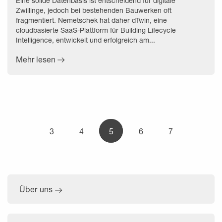
Eine solide Datenbasis ist entscheidend für digitale
Zwillinge, jedoch bei bestehenden Bauwerken oft
fragmentiert. Nemetschek hat daher dTwin, eine
cloudbasierte SaaS-Plattform für Building Lifecycle
Intelligence, entwickelt und erfolgreich am...
Mehr lesen
3
4
5
6
7
Über uns