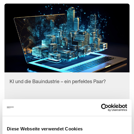
KI und die Bauindustrie – ein perfektes Paar?
KI-basierte Technologien und Lösungen haben die Fähigkeit,
einige der kritischen Herausforderungen der AEC/O-
Branche zu bewältigen.
Mehr lesen
Diese Webseite verwendet Cookies