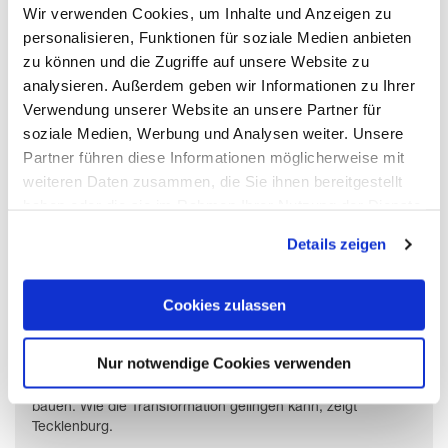
Wir verwenden Cookies, um Inhalte und Anzeigen zu
personalisieren, Funktionen für soziale Medien anbieten
zu können und die Zugriffe auf unsere Website zu
analysieren. Außerdem geben wir Informationen zu Ihrer
Verwendung unserer Website an unsere Partner für
soziale Medien, Werbung und Analysen weiter. Unsere
Partner führen diese Informationen möglicherweise mit
weiteren Daten zusammen, die Sie ihnen bereitgestellt
haben oder die sie im Rahmen Ihrer Nutzung der Dienste
gesammelt haben. Mit "Cookies zulassen" erlauben Sie
Details zeigen
uns, die Cookies einzusetzen, welche unter "Details
zeigen" beschrieben werden. Sie können Ihre Einwilligung
Transformation zum BIM-Champion
jederzeit anpassen oder widerrufen. Damit Sie alle Inhalte
Cookies zulassen
wie z.B. News sehen können, wählen Sie bitte „Cookies
zulassen“.
Nur notwendige Cookies verwenden
Wer sich auf BIM einlässt, kann schneller, günstiger,
qualitativ hochwertiger und reibungsloser planen und
bauen. Wie die Transformation gelingen kann, zeigt
Tecklenburg.